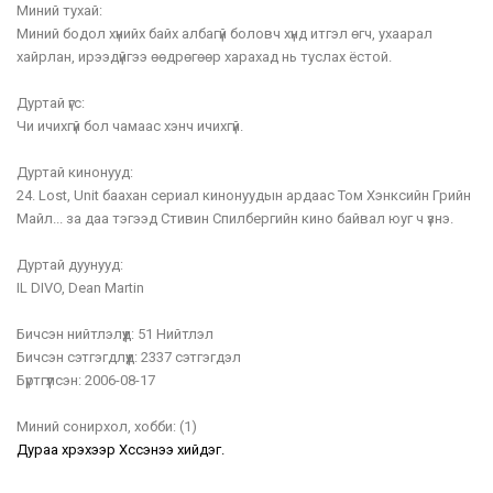
Миний тухай:
Миний бодол хүнийх байх албагүй боловч хүнд итгэл өгч, ухаарал
хайрлан, ирээдүйгээ өөдрөгөөр харахад нь туслах ёстой.
Дуртай үгс:
Чи ичихгүй бол чамаас хэнч ичихгүй.
Дуртай кинонууд:
24. Lost, Unit баахан сериал кинонуудын ардаас Том Хэнксийн Грийн
Майл... за даа тэгээд Стивин Спилбергийн кино байвал юуг ч үзнэ.
Дуртай дуунууд:
IL DIVO, Dean Martin
Бичсэн нийтлэлүүд:
51 Нийтлэл
Бичсэн сэтгэгдлүүд:
2337 сэтгэгдэл
Бүртгүүлсэн:
2006-08-17
Миний сонирхол, хобби:
(1)
Дураа хүрэхээр Хүссэнээ хийдэг.