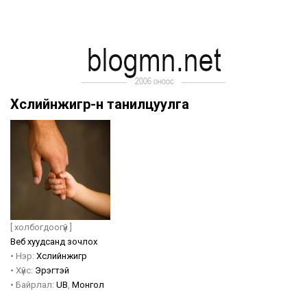
Хүслийнжигүүр-н танилцуулга
[ холбогдоогүй ]
Веб хуудсанд зочлох
•
Нэр:
Хүслийнжигүүр
•
Хүйс:
Эрэгтэй
•
Байрлал:
UB
,
Монгол