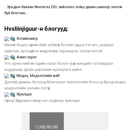
...Урьдын баахан бичлэгээ DEL хийснээс хойш дахин шинээр эхэлж
буй блогчин...
Hvsliinjiguur-н блогууд:
Хүслийнжигүүр
Миний бодол хүнийх байх албагүй боловч хүнд итгэл өгч, ухаарал
хайрлан, ирээдүйгээ өөдрөгөөр харахад нь туслах ёстой
Ажил хэрэг
Улс орны нийгэм эдийн засаг болон эрүүл мэндийн тулгамдсан
асуудлаар дугуй ширээний ярилцлага хийнэ.
Мэдээ, Мэдээллийн веб
Дэлхий дахины болоод Монголын технологийн болоод бусад мэдээ
мэдээллийн онлайн сэтгүүл
Ярилцъя
Зүгээр бүгдээрээ ямар нэг сэдвээр ярилцъя.