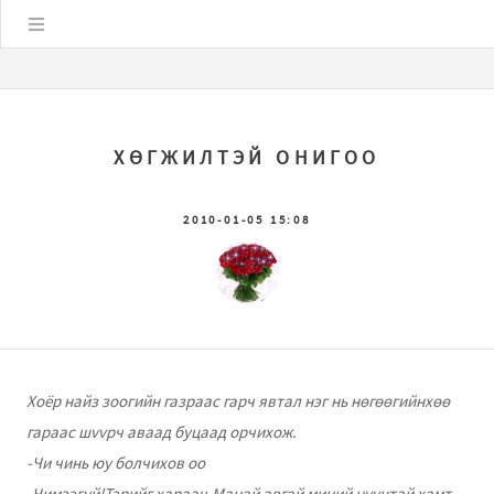
Цэс
ХӨГЖИЛТЭЙ ОНИГОО
2010-01-05 15:08
Хоёр найз зоогийн газраас гарч явтал нэг нь нөгөөгийнхөө
гараас шvvрч аваад буцаад орчихож.
-Чи чинь юу болчихов оо
-Чимээгvй!Тэрийг хараач.Манай авгай миний нууцтай хамт