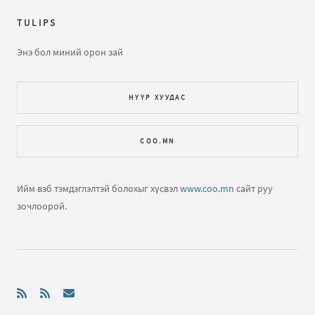
TULIPS
Энэ бол миний орон зай
НҮҮР ХУУДАС
COO.MN
Ийм вэб тэмдэглэлтэй болохыг хүсвэл
www.coo.mn
сайт руу
зочлоорой.