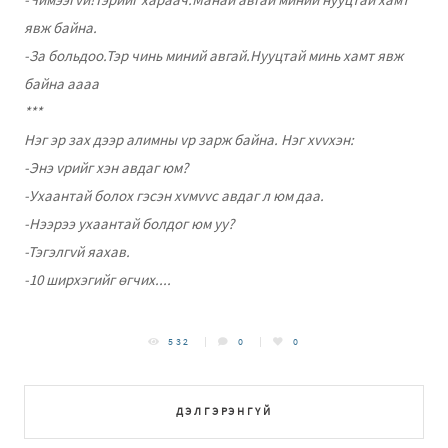
явж байна.
-За больдоо.Тэр чинь миний авгай.Нууцтай минь хамт явж
байна аааа
***
Нэг эр зах дээр алимны vр зарж байна. Нэг хvvхэн:
-Энэ vрийг хэн авдаг юм?
-Ухаантай болох гэсэн хvмvvс авдаг л юм даа.
-Нээрээ ухаантай болдог юм уу?
-Тэгэлгvй яахав.
-10 ширхэгийг өгчих....
532
0
0
ДЭЛГЭРЭНГҮЙ