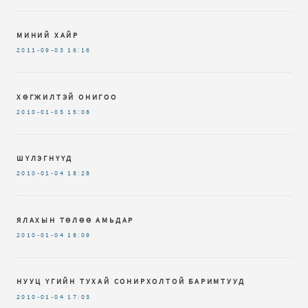
МИНИЙ ХАЙР
2011-09-03
16:16
ХӨГЖИЛТЭЙ ОНИГОО
2010-01-05
15:08
ШҮЛЭГНҮҮД
2010-01-04
18:28
ЯЛАХЫН ТӨЛӨӨ АМЬДАР
2010-01-04
18:09
НУУЦ ҮГИЙН ТУХАЙ СОНИРХОЛТОЙ БАРИМТУУД
2010-01-04
17:03