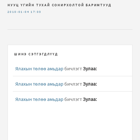
НУУЦ ҮГИЙН ТУХАЙ СОНИРХОЛТОЙ БАРИМТУУД
2010-01-04
17:03
ШИНЭ СЭТГЭГДЛҮҮД
Ялахын төлөө амьдар
бичлэгт
Зулаа:
Ялахын төлөө амьдар
бичлэгт
Зулаа:
Ялахын төлөө амьдар
бичлэгт
Зулаа: