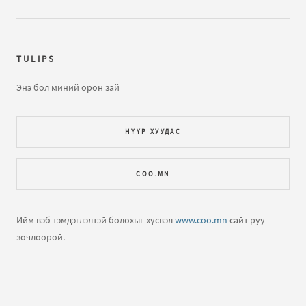
TULIPS
Энэ бол миний орон зай
НҮҮР ХУУДАС
COO.MN
Ийм вэб тэмдэглэлтэй болохыг хүсвэл
www.coo.mn
сайт руу
зочлоорой.