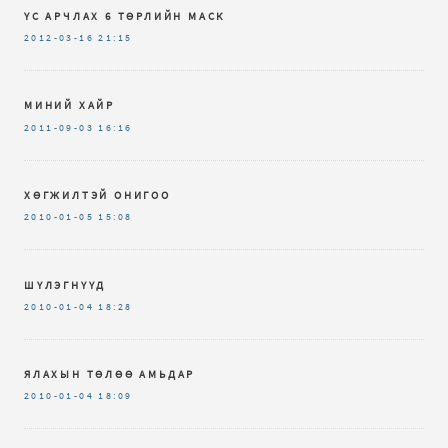
ҮС АРЧЛАХ 6 ТӨРЛИЙН МАСК
2012-03-16
21:15
МИНИЙ ХАЙР
2011-09-03
16:16
ХӨГЖИЛТЭЙ ОНИГОО
2010-01-05
15:08
ШҮЛЭГНҮҮД
2010-01-04
18:28
ЯЛАХЫН ТӨЛӨӨ АМЬДАР
2010-01-04
18:09